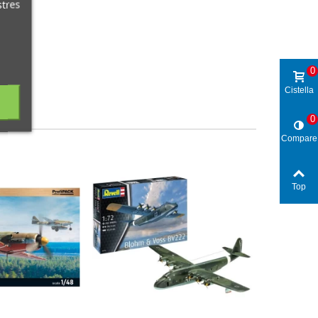
stres
0
Cistella
0
Compare
Top