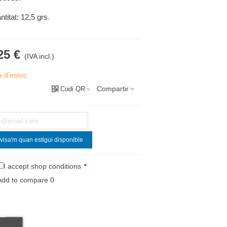
titat: 12,5 grs
.
25 €
(IVA incl.)
a d'estoc
Compartir
Codi QR
visa'm quan estigui disponible
I accept shop conditions
*
Add to compare
0