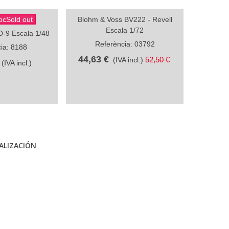
ocSold out
Blohm & Voss BV222 - Revell
German 
partir
Compartir
Escala 1/72
(U505) - P
-9 Escala 1/48
Referència: 03792
ia: 8188
Re
44,63 €
52,50 €
(IVA incl.)
(IVA incl.)
221
ALIZACIÓN