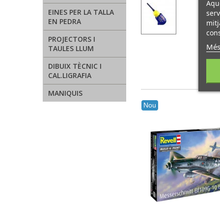
Aque
EINES PER LA TALLA
serv
EN PEDRA
mitj
cons
PROJECTORS I
Més
TAULES LLUM
DIBUIX TÈCNIC I
CAL.LIGRAFIA
MANIQUIS
Nou