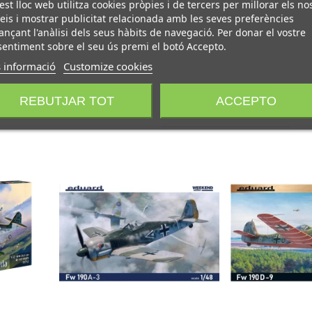
st lloc web utilitza cookies pròpies i de tercers per millorar els no
eis i mostrar publicitat relacionada amb les seves preferències
ançant l'anàlisi dels seus hàbits de navegació. Per donar el vostre
entiment sobre el seu ús premi el botó Accepto.
 informació
Customize cookies
REBUTJAR TOT
ACCEPTO
TAMBÉ ET POT AGRADAR