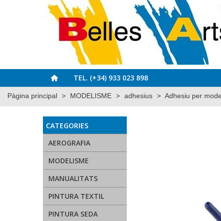
TEL. (+34) 933 023 898
Pàgina principal
>
MODELISME
>
adhesius
>
Adhesiu per model
CATEGORIES
AEROGRAFIA
MODELISME
MANUALITATS
PINTURA TEXTIL
PINTURA SEDA