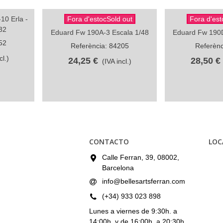
10 Erla -
Fora d'estocSold out
Fora d'est
Compartir
Com
32
Eduard Fw 190A-3 Escala 1/48
Eduard Fw 190D
52
Referència: 84205
Referènc
cl.)
24,25 €
28,50 €
(IVA incl.)
CONTACTO
LOC
Calle Ferran, 39, 08002,
Barcelona
info@bellesartsferran.com
(+34) 933 023 898
Lunes a viernes de 9:30h. a
14:00h. y de 16:00h. a 20:30h