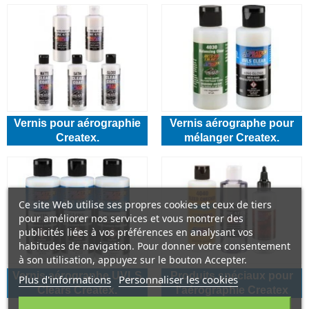
Vernis pour aérographie
Vernis aérographe pour
Createx.
mélanger Createx.
Ce site Web utilise ses propres cookies et ceux de tiers
pour améliorer nos services et vous montrer des
publicités liées à vos préférences en analysant vos
habitudes de navigation. Pour donner votre consentement
à son utilisation, appuyez sur le bouton Accepter.
Vernis aérographe UVLS
Produits spéciaux pour
Plus d'informations
Personnaliser les cookies
Clears Createx.
l'aérographie Createx