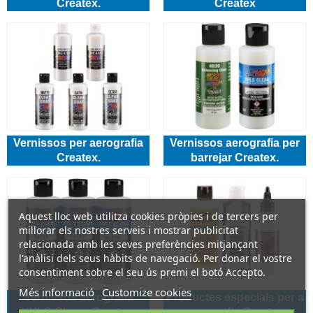
Createx.
Createx
Vernissos per aerografia
Vernissos aerografia per
Createx.
barrejar Createx.
Aquest lloc web utilitza cookies pròpies i de tercers per
millorar els nostres serveis i mostrar publicitat
relacionada amb les seves preferències mitjançant
l'anàlisi dels seus hàbits de navegació. Per donar el vostre
consentiment sobre el seu ús premi el botó Accepto.
Més informació
Customize cookies
Vernissos aerografia
Productes especials per a
UVLS Clears Createx.
aerografia Createx