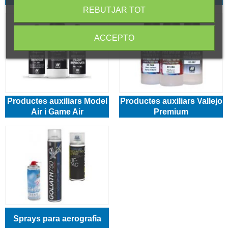
REBUTJAR TOT
ACCEPTO
Productes auxiliars Model
Productes auxiliars Vallejo
Air i Game Air
Premium
Sprays para aerografia