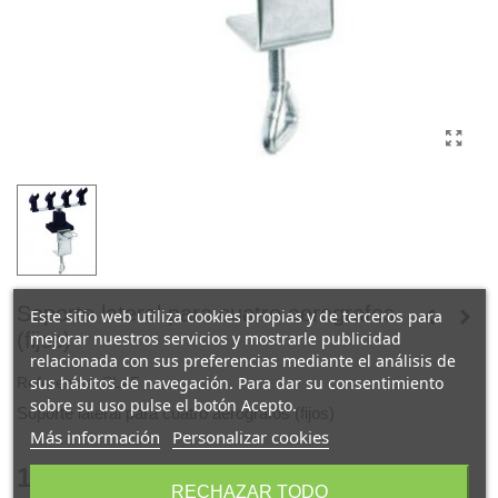
Soporte lateral para cuatro aerografos
Este sitio web utiliza cookies propias y de terceros para
mejorar nuestros servicios y mostrarle publicidad
(fijos)
relacionada con sus preferencias mediante el análisis de
sus hábitos de navegación. Para dar su consentimiento
Referencia:
SL4F
sobre su uso pulse el botón Acepto.
Soporte lateral para cuatro aerografos (fijos)
Más información
Personalizar cookies
15,00 €
(impuestos inc.)
RECHAZAR TODO