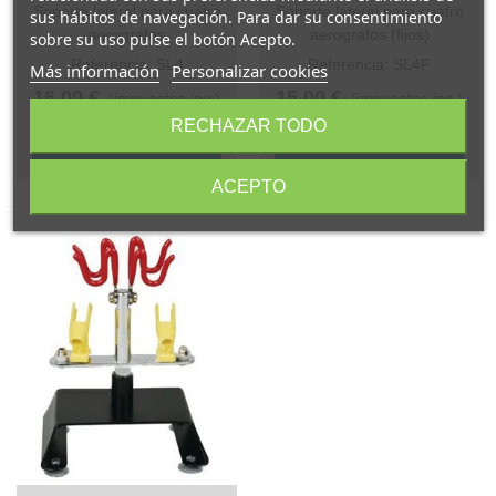
Soporte lateral para cuatro
Soporte lateral para cuatro
sus hábitos de navegación. Para dar su consentimiento
aerografos
aerografos (fijos)
sobre su uso pulse el botón Acepto.
Referencia: SL4
Referencia: SL4F
Más información
Personalizar cookies
16,00 €
15,00 €
(impuestos inc.)
(impuestos inc.)
RECHAZAR TODO
Añadir al carrito
Añadir al carrito
ACEPTO