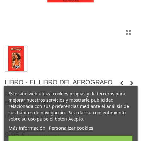
LIBRO - EL LIBRO DEL AEROGRAFO
Este sitio web utiliza cookies propias y de terceros para
Referencia:
84-87756-86
mejorar nuestros servicios y mostrarle publicidad
EL LIBRO DEL AEROGRAFO
relacionada con sus preferencias mediante el análisis de
sus hábitos de navegación. Para dar su consentimiento
Libro de tecnicas de aerografia.
sobre su uso pulse el botón Acepto.
Más información
Personalizar cookies
9,95 €
(impuestos inc.)