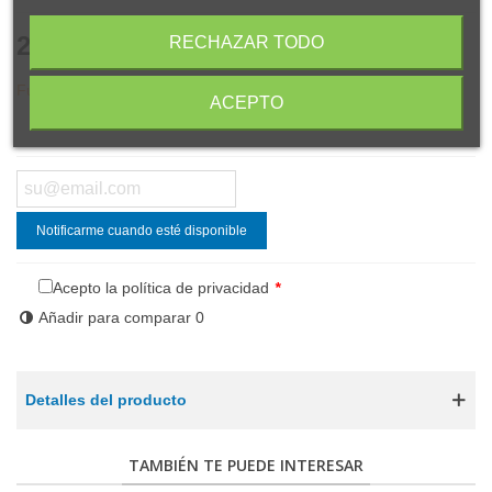
22,50 €
RECHAZAR TODO
(impuestos inc.)
Fuera de stock
ACEPTO
Compartir
Código QR
Notificarme cuando esté disponible
Acepto la política de privacidad
*
Añadir para comparar
0
Detalles del producto
TAMBIÉN TE PUEDE INTERESAR