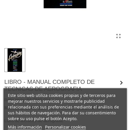
LIBRO - MANUAL COMPLETO DE
TECNICAS DE AEROGRAFIA
Este sitio web utiliza cookies propias y de terceros para
Referencia:
84-7843-014
mejorar nuestros servicios y mostrarle publicidad
relacionada con sus preferencias mediante el análisis de
MANUAL COMPLETO DE TECNICAS DE AEROGRAFiA
sus hábitos de navegación. Para dar su consentimiento
sobre su uso pulse el botón Acepto.
Libro de tecnicas de aerografia.
Más información
Personalizar cookies