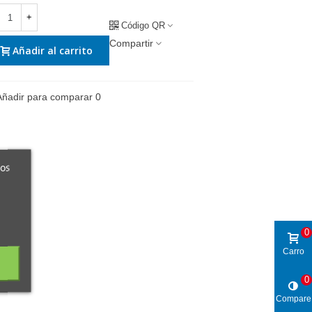
+
Código QR
Compartir
Añadir al carrito
Añadir para comparar
0
ros
0
Carro
0
Compare