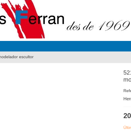
odelador escultor
52
mo
Ref
Her
20
Últ