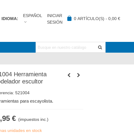
ESPAÑOL
INICIAR
IDIOMA:
0
ARTÍCULO(S)
-
0,00 €
SESIÓN
1004 Herramienta
delador escultor
erencia:
521004
ramientas para escayolista.
,95 €
(impuestos inc.)
imas unidades en stock