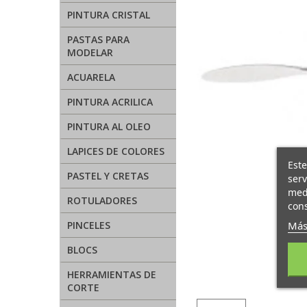
PINTURA CRISTAL
PASTAS PARA
MODELAR
ACUARELA
PINTURA ACRILICA
PINTURA AL OLEO
LAPICES DE COLORES
Este
PASTEL Y CRETAS
serv
medi
ROTULADORES
cons
Más
PINCELES
BLOCS
HERRAMIENTAS DE
CORTE