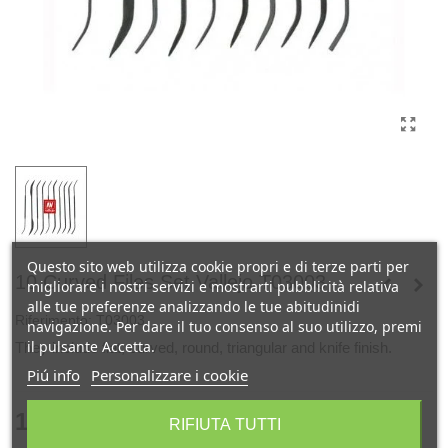
Questo sito web utilizza cookie propri e di terze parti per
10 Curved Files Set Vallejo T03003
migliorare i nostri servizi e mostrarti pubblicità relativa
alle tue preferenze analizzando le tue abitudinidi
Riferimento:
T03003
navigazione. Per dare il tuo consenso al suo utilizzo, premi
il pulsante Accetta.
They include flat, curved, round, triangular and knife finish.
Piú info
Personalizzare i cookie
15,10 €
RIFIUTA TUTTI
(Tasse incl.)