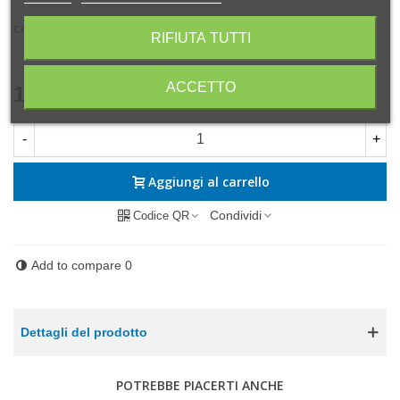
connettore Ingresso e uscita da 1/8 ".
RIFIUTA TUTTI
ACCETTO
19,00 €
(Tasse incl.)
-
+
Aggiungi al carrello
Condividi
Codice QR
Add to compare
0
Dettagli del prodotto
POTREBBE PIACERTI ANCHE