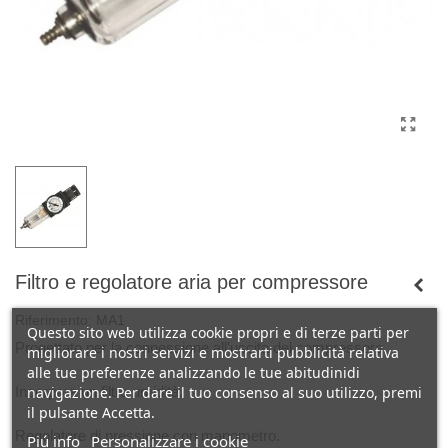
Filtro e regolatore aria per compressore
Riferimento:
MA1
Questo sito web utilizza cookie propri e di terze parti per
Progettato per la connessione all'uscita del compressore.
migliorare i nostri servizi e mostrarti pubblicità relativa
alle tue preferenze analizzando le tue abitudinidi
Incorpora un filtro umidità.
navigazione. Per dare il tuo consenso al suo utilizzo, premi
il pulsante Accetta.
Regolatore di pressione con manometro.
Piú info
Personalizzare i cookie