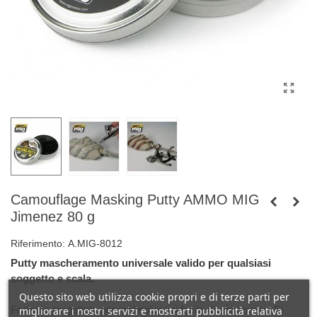
Camouflage Masking Putty AMMO MIG
Jimenez 80 g
Riferimento:
A.MIG-8012
Putty mascheramento universale valido per qualsiasi
soggetto e scala.
Questo sito web utilizza cookie propri e di terze parti per
Formula progettata per molteplici usi facile da rimuovere. Si
migliorare i nostri servizi e mostrarti pubblicità relativa