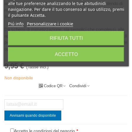
alle tue preferenze analizzando le tue abitudinidi
adatta facilmente a tutte le superfici ei dettagli, consentendo di
navigazione. Per dare il tuo consenso al suo utilizzo, premi
rendere il camuffamento in bordi duri e molli. Non lascia residui
il pulsante Accetta.
sulle superfici.
Piú info
Personalizzare i cookie
Da schemi di mimetizzazione, sia semplici che complessi, alle
applicazioni pratiche, come mascheratura di tendalini e tracce di
RIFIUTA TUTTI
pneumatici, questo prodotto è uno dei più avanzati mercato delle
opzioni di mascheramento.
ACCETTO
9,95 €
(Tasse incl.)
Non disponibile
Condividi
Codice QR
Avvisami quando disponibile
Accetto le condizioni del negozio
*