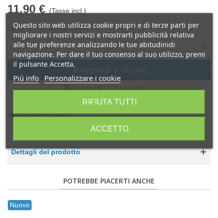
11,90 €
(Tasse incl.)
Questo sito web utilizza cookie propri e di terze parti per
Ultimi articoli in magazzino
migliorare i nostri servizi e mostrarti pubblicità relativa
alle tue preferenze analizzando le tue abitudinidi
-
+
navigazione. Per dare il tuo consenso al suo utilizzo, premi
il pulsante Accetta.
Aggiungi al carrello
Piú info
Personalizzare i cookie
Condividi
Codice QR
RIFIUTA TUTTI
Add to compare
0
ACCETTO
Dettagli del prodotto
POTREBBE PIACERTI ANCHE
Nuovo