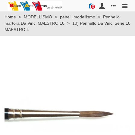
0
Home
>
MODELLISMO
>
penelli modellismo
>
Pennello
martora Da Vinci MAESTRO 10
>
10) Pennello Da Vinci Serie 10
MAESTRO 4