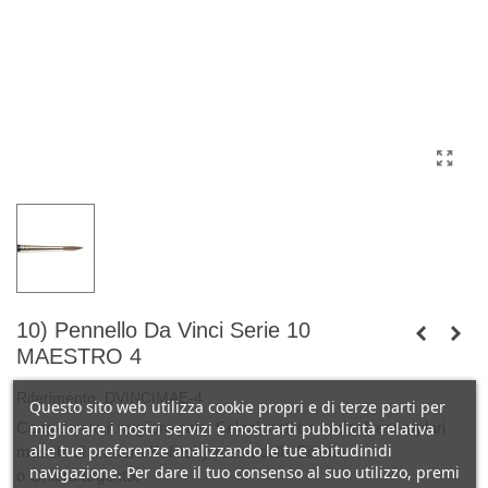
10) Pennello Da Vinci Serie 10
MAESTRO 4
Riferimento:
DVINCIMAE-4
Questo sito web utilizza cookie propri e di terze parti per
Considerato il migliore pelo. Selezionati tra coda di esemplari
migliorare i nostri servizi e mostrarti pubblicità relativa
alle tue preferenze analizzando le tue abitudinidi
maschi di martora Kolinsky rossa dalla Siberia.
navigazione. Per dare il tuo consenso al suo utilizzo, premi
o Ghiera argento.