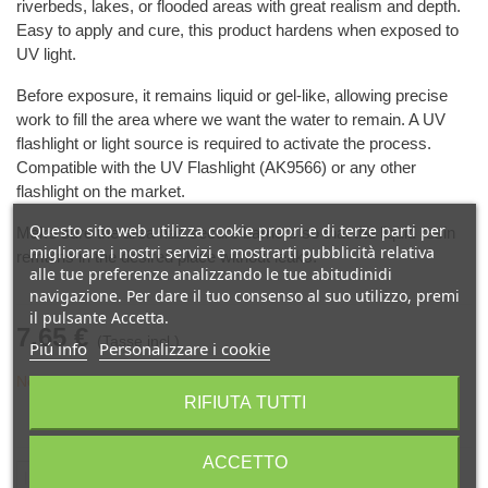
riverbeds, lakes, or flooded areas with great realism and depth.
Easy to apply and cure, this product hardens when exposed to
UV light.
Before exposure, it remains liquid or gel-like, allowing precise
work to fill the area where we want the water to remain. A UV
flashlight or light source is required to activate the process.
Compatible with the UV Flashlight (AK9566) or any other
flashlight on the market.
Questo sito web utilizza cookie propri e di terze parti per
Make sure the area has secure barriers so that the liquid resin
migliorare i nostri servizi e mostrarti pubblicità relativa
remains in the desired place without leaks.
alle tue preferenze analizzando le tue abitudinidi
navigazione. Per dare il tuo consenso al suo utilizzo, premi
il pulsante Accetta.
7,65 €
(Tasse incl.)
Piú info
Personalizzare i cookie
Non disponibile
RIFIUTA TUTTI
Condividi
Codice QR
ACCETTO