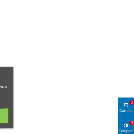
 suo
0
Carrello
0
Compare