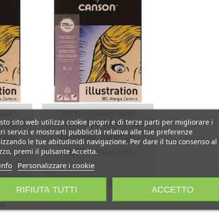
aper
02) Bloc Canson Paper
Anteprima
to sito web utilizza cookie propri e di terze parti per migliorare i
4 21x29,7
Illustration 12s 250g A3 29,7x42
ri servizi e mostrarti pubblicità relativa alle tue preferenze
87200
Riferimento: 200387201
izzando le tue abitudinidi navigazione. Per dare il tuo consenso al
izzo, premi il pulsante Accetta.
11,40 €
cl.)
(Tasse incl.)
info
Personalizzare i cookie
RIFIUTA TUTTI
ACCETTO
li