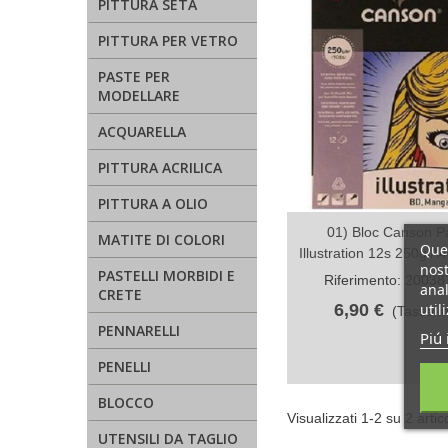
PITTURA SETA
PITTURA PER VETRO
PASTE PER
MODELLARE
ACQUARELLA
PITTURA ACRILICA
PITTURA A OLIO
01) Bloc Canson P
Anteprima
MATITE DI COLORI
Ques
Illustration 12s 250g A
nost
PASTELLI MORBIDI E
Riferimento: 2003
anal
CRETE
util
6,90 €
(Tasse in
PENNARELLI
Piú 
PENELLI
BLOCCO
Visualizzati 1-2 su 2 artico
UTENSILI DA TAGLIO