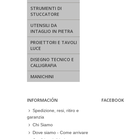
STRUMENTI DI
STUCCATORE
UTENSILI DA
INTAGLIO IN PIETRA
PROIETTORI E TAVOLI
LUCE
DISEGNO TECNICO E
CALLIGRAFIA
MANICHINI
INFORMACIÓN
FACEBOOK
Spedizione, resi, ritiro e
garanzia
Chi Siamo
Dove siamo - Come arrivare