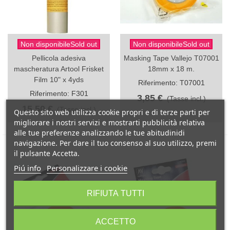
Non disponibileSold out
Non disponibileSold out
Pellicola adesiva
Masking Tape Vallejo T07001
mascheratura Artool Frisket
18mm x 18 m.
Film 10" x 4yds
Riferimento: T07001
Riferimento: F301
3,85 €
(Tasse incl.)
15,50 €
(Tasse incl.)
Questo sito web utilizza cookie propri e di terze parti per
migliorare i nostri servizi e mostrarti pubblicità relativa
alle tue preferenze analizzando le tue abitudinidi
navigazione. Per dare il tuo consenso al suo utilizzo, premi
il pulsante Accetta.
Piú info
Personalizzare i cookie
RIFIUTA TUTTI
ACCETTO