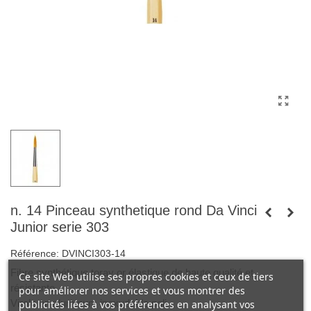
n. 14 Pinceau synthetique rond Da Vinci
Junior serie 303
Référence:
DVINCI303-14
Fibre synthétique toray or élastique de haute qualité et
Ce site Web utilise ses propres cookies et ceux de tiers
résistante.
pour améliorer nos services et vous montrer des
Virole en
aluminum
inoxydable poli.
publicités liées à vos préférences en analysant vos