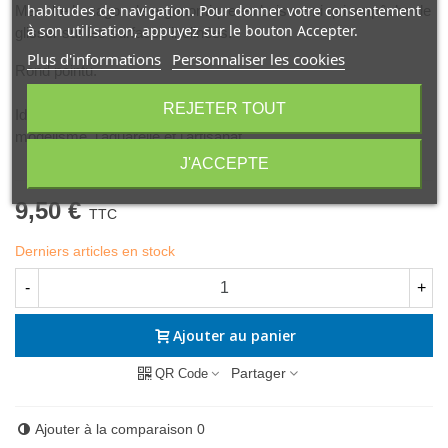
habitudes de navigation. Pour donner votre consentement
Manche hexagonale ergonomique en bois verni qui empêche de
à son utilisation, appuyez sur le bouton Accepter.
glisser sur les surfaces inclinées.
Plus d'informations
Personnaliser les cookies
Rond pointu.
REJETER TOUT
Idéal pour les détails, les retouches et la précision dans le
modélisme, l'aquarelle et l'artisanat.
J'ACCEPTE
9,50 €
TTC
Derniers articles en stock
-
+
Ajouter au panier
Partager
QR Code
Ajouter à la comparaison
0