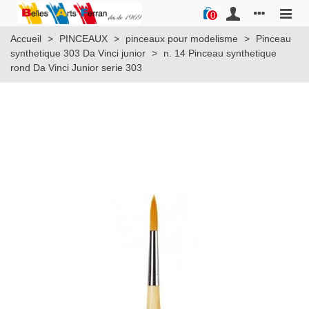
0
Accueil
>
PINCEAUX
>
pinceaux pour modelisme
>
Pinceau
synthetique 303 Da Vinci junior
>
n. 14 Pinceau synthetique
rond Da Vinci Junior serie 303