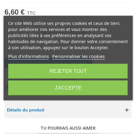
6,60 €
TTC
Ce site Web utilise ses propres cookies et ceux de tiers
Rupture de stock
pour améliorer nos services et vous montrer des
Partager
QR Code
publicités liées à vos préférences en analysant vos
habitudes de navigation. Pour donner votre consentement
à son utilisation, appuyez sur le bouton Accepter.
Plus d'informations
Personnaliser les cookies
Prévenez-moi lorsque le produit est disponible
REJETER TOUT
J'accepte les conditions de vente
*
Ajouter à la comparaison
0
J'ACCEPTE
Détails du produit
TU POURRAIS AUSSI AIMER