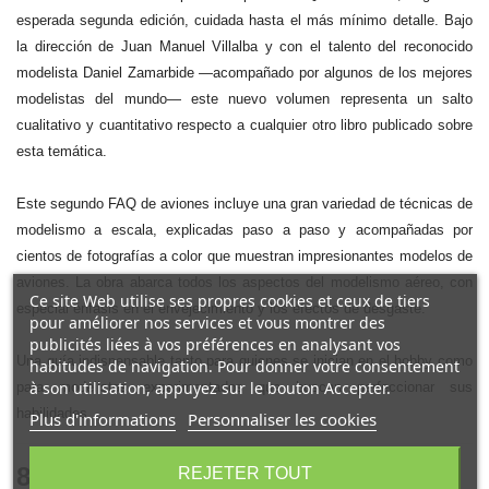
esperada segunda edición, cuidada hasta el más mínimo detalle. Bajo
la dirección de Juan Manuel Villalba y con el talento del reconocido
modelista Daniel Zamarbide —acompañado por algunos de los mejores
modelistas del mundo— este nuevo volumen representa un salto
cualitativo y cuantitativo respecto a cualquier otro libro publicado sobre
esta temática.
Este segundo FAQ de aviones incluye una gran variedad de técnicas de
modelismo a escala, explicadas paso a paso y acompañadas por
cientos de fotografías a color que muestran impresionantes modelos de
aviones. La obra abarca todos los aspectos del modelismo aéreo, con
Ce site Web utilise ses propres cookies et ceux de tiers
especial énfasis en el envejecimiento y los efectos de desgaste.
pour améliorer nos services et vous montrer des
publicités liées à vos préférences en analysant vos
Una guía indispensable tanto para quienes se inician en el hobby como
habitudes de navigation. Pour donner votre consentement
à son utilisation, appuyez sur le bouton Accepter.
para modelistas experimentados que buscan perfeccionar sus
habilidades.
Plus d'informations
Personnaliser les cookies
81,00 €
REJETER TOUT
TTC