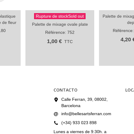
lastique
Rupture de stockSold out
Palette de mixa
Partager
Pa
 de fleur
dep
Palette de mixage ovale plate
180
Référence
Référence: 752
4,20 
1,00 €
TTC
CONTACTO
LOC
Calle Ferran, 39, 08002,
Barcelona
info@bellesartsferran.com
(+34) 933 023 898
Lunes a viernes de 9:30h. a