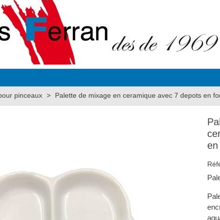
our pinceaux
>
Palette de mixage en ceramique avec 7 depots en fo
Pa
ce
en
Réf
Pal
Pale
encr
aqua