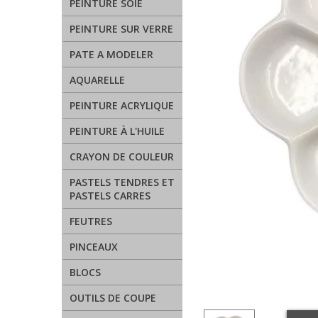
PEINTURE SOIE
PEINTURE SUR VERRE
PATE A MODELER
AQUARELLE
PEINTURE ACRYLIQUE
PEINTURE À L'HUILE
CRAYON DE COULEUR
PASTELS TENDRES ET
PASTELS CARRES
FEUTRES
PINCEAUX
BLOCS
OUTILS DE COUPE