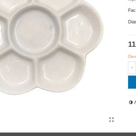
Faci
Dia
11
Dern
-