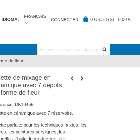
FRANÇAIS
IDIOMA:
0
OBJET(S)
-
0,00 €
CONNECTER
rme de fleur
lette de mixage en
ramique avec 7 depots
 forme de fleur
érence:
DK18456
ette en céramique avec 7 réservoirs.
tte parfaite pour les techniques mixtes, les
es, les peintures acryliques, les
relles, l'huile, le modélisme, etc.