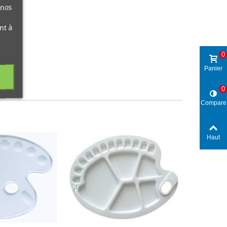
 nos
nt à
0
Panier
0
Compare
Haut