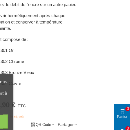
ez le débit de l'encre sur un autre papier.
vrir hermétiquement après chaque
isation et conserver à température
iante.
est composé de :
301 Or
302 Chromé
303 Bronze Vieux
 nos
304 Cuivre
nt à
,90 €
TTC
0
ture de stock
Panier
Partager
QR Code
0