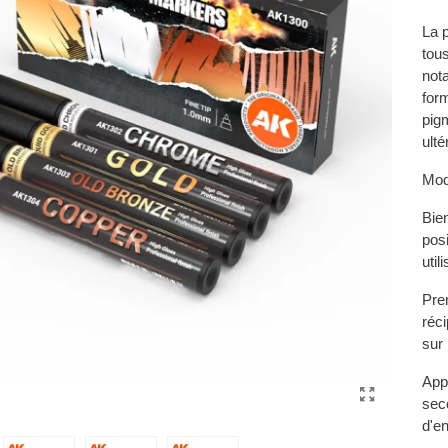
La 
tous
nota
for
pig
ulté
Mod
Bie
posi
util
Prem
réc
sur 
App
sec
d'e