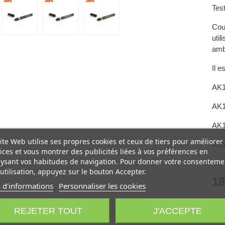
Test
Cou
util
amb
Il 
AK1
AK1
AK1
ite Web utilise ses propres cookies et ceux de tiers pour améliorer
AK1
ices et vous montrer des publicités liées à vos préférences en
ysant vos habitudes de navigation. Pour donner votre consenteme
utilisation, appuyez sur le bouton Accepter.
18
 d'informations
Personnaliser les cookies
Rup
REJETER TOUT
J'ACCEPTE