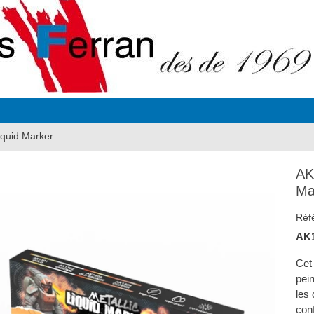
iquid Marker
AK
Ma
Réf
AK1
Cet
pei
les
conf