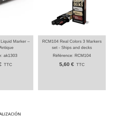
 Liquid Marker –
RCM104 Real Colors 3 Markers
RCM105 R
rtager
Partager
Antique
set - Ships and decks
e: ak1303
Référence: RCM104
Réf
€
5,60 €
TTC
TTC
ALIZACIÓN