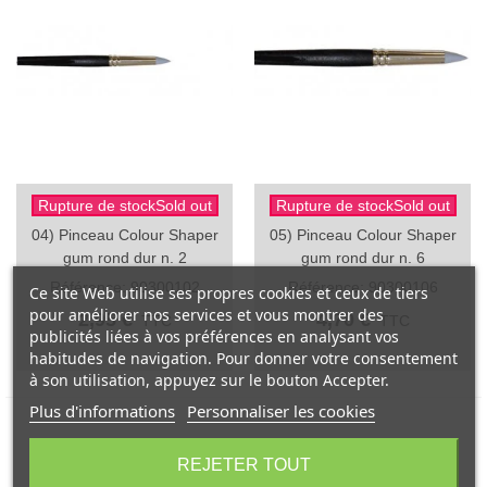
Rupture de stockSold out
Rupture de stockSold out
04) Pinceau Colour Shaper
05) Pinceau Colour Shaper
gum rond dur n. 2
gum rond dur n. 6
Référence: 90300102
Référence: 90300106
Ce site Web utilise ses propres cookies et ceux de tiers
pour améliorer nos services et vous montrer des
2,95 €
4,70 €
TTC
TTC
publicités liées à vos préférences en analysant vos
habitudes de navigation. Pour donner votre consentement
à son utilisation, appuyez sur le bouton Accepter.
Plus d'informations
Personnaliser les cookies
REJETER TOUT