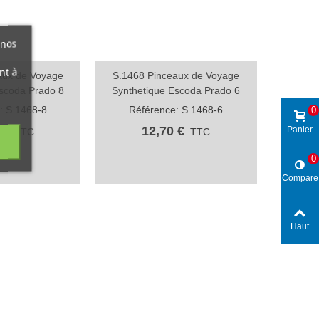
 nos
nt à
aux de Voyage
S.1468 Pinceaux de Voyage
ide
Aperçu rapide
scoda Prado 8
Synthetique Escoda Prado 6
: S.1468-8
Référence: S.1468-6
0
 €
12,70 €
Panier
TTC
TTC
0
Compare
Haut