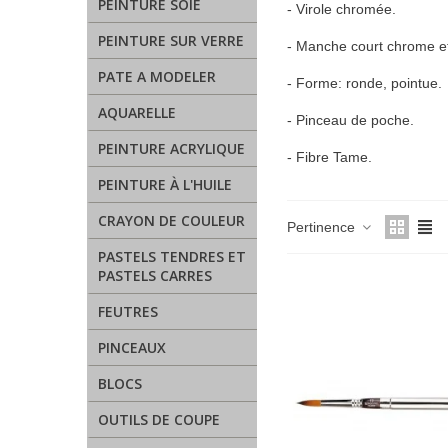
PEINTURE SOIE
- Virole chromée.
PEINTURE SUR VERRE
- Manche court chrome et
PATE A MODELER
- Forme: ronde, pointue.
AQUARELLE
- Pinceau de poche.
PEINTURE ACRYLIQUE
- Fibre Tame.
PEINTURE À L'HUILE
CRAYON DE COULEUR
Pertinence
PASTELS TENDRES ET
PASTELS CARRES
FEUTRES
PINCEAUX
BLOCS
OUTILS DE COUPE