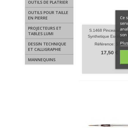
OUTILS DE PLATRIER
OUTILS POUR TAILLE
Ce s
EN PIERRE
serv
PROJECTEURS ET
anal
S.1468 Pinceaux de 
Aperçu rapide
TABLES LUMI
son 
Synthetique Escoda P
Plus
DESSIN TECHNIQUE
Référence: S.146
ET CALLIGRAPHIE
17,50 €
TT
MANNEQUINS