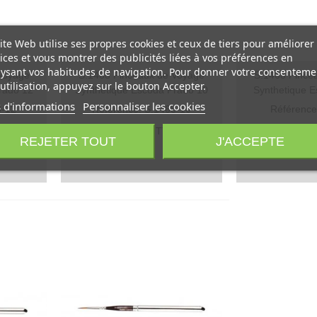
ite Web utilise ses propres cookies et ceux de tiers pour améliorer
ices et vous montrer des publicités liées à vos préférences en
ysant vos habitudes de navigation. Pour donner votre consenteme
Voyage
S.1468 Pinceaux de Voyage
S.1468 Pince
Aperçu rapide
Aperçu rap
utilisation, appuyez sur le bouton Accepter.
rado 12
Synthetique Escoda Prado 10
Synthetique E
 d'informations
Personnaliser les cookies
8-12
Référence: S.1468-10
Référence
16,40 €
14,90
C
TTC
REJETER TOUT
J'ACCEPTE