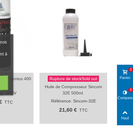
 nos
nt à
0
Panier
initif Ventus 400
Rupture de stockSold out
ide
Aperçu rapide
l.
Huile de Compresseur Sincom
0
ce: SADV
32E 500ml.
Compare
Référence: Sincom-32E
€
TTC
21,60 €
TTC
Haut