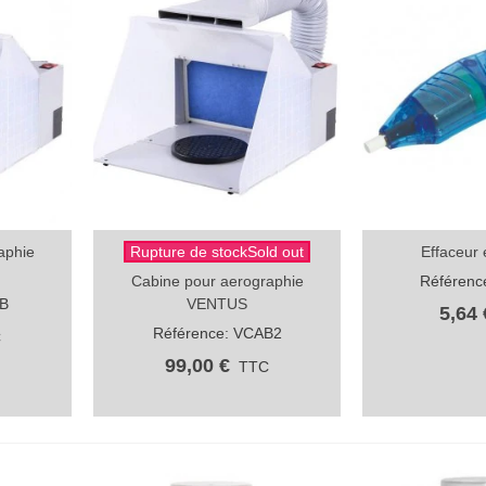
aphie
Rupture de stockSold out
Effaceur 
Aperçu rapide
Aperçu rap
Cabine pour aerographie
Référenc
AB
VENTUS
5,64 
Référence: VCAB2
C
99,00 €
TTC