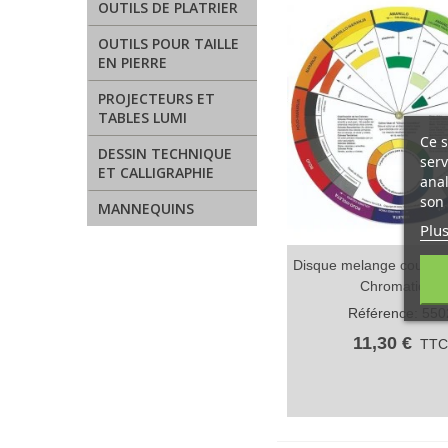
OUTILS DE PLATRIER
OUTILS POUR TAILLE
EN PIERRE
PROJECTEURS ET
TABLES LUMI
Ce s
DESSIN TECHNIQUE
serv
ET CALLIGRAPHIE
anal
son 
MANNEQUINS
Plus
Disque melange couleurs
Aperçu rapide
Chromatique
Référence: 550
11,30 €
TT