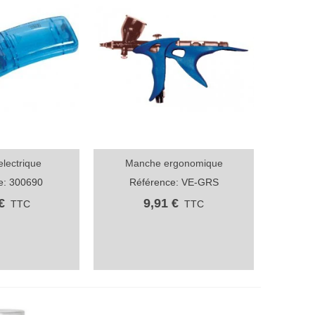
electrique
Manche ergonomique
ide
Aperçu rapide
e: 300690
Référence: VE-GRS
€
9,91 €
TTC
TTC