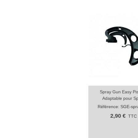
Spray Gun Easy Pis
Aperçu rapide
Adaptable pour S
Référence: SGE-spr
2,90 €
TTC