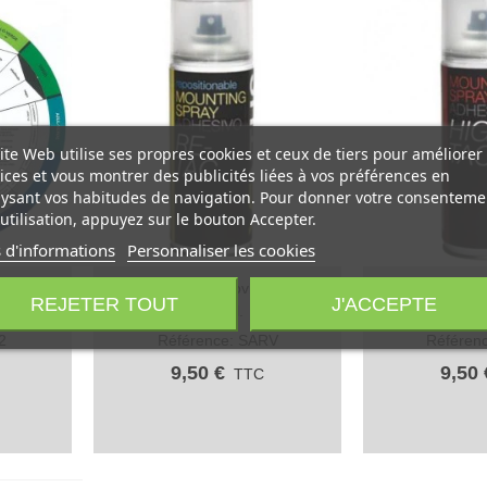
ite Web utilise ses propres cookies et ceux de tiers pour améliorer
ices et vous montrer des publicités liées à vos préférences en
ysant vos habitudes de navigation. Pour donner votre consenteme
utilisation, appuyez sur le bouton Accepter.
 d'informations
Personnaliser les cookies
 - Cercle
Spray adhésif amovible Ventus
Spray adhesif def
Aperçu rapide
Aperçu rap
REJETER TOUT
J'ACCEPTE
400 ml.
m
2
Référence: SARV
Référen
9,50 €
9,50 
C
TTC