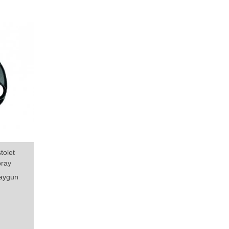
tolet
pray
aygun