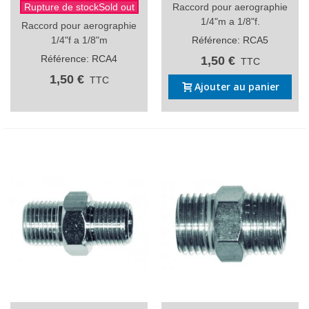
Rupture de stockSold out
Raccord pour aerographie
1/4"m a 1/8"f.
Raccord pour aerographie
1/4"f a 1/8"m
Référence: RCA5
Référence: RCA4
1,50 €
TTC
1,50 €
TTC
Ajouter au panier