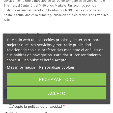
envejecimiento sobre modelos de carros de combate en servicio como el
Sherman, el Centurión, el M-60 o los Merkava. Un recorrido por los
distintos esquemas de color utilizados por la IDF desde sus orígenes
hasta la actualidad en la primera publicación de la colección The Armoured
Side.
Autores: Özgür Güner y Ramón Segarra.
Este sitio web utiliza cookies propias y de terceros para
mejorar nuestros servicios y mostrarle publicidad
21,60 €
relacionada con sus preferencias mediante el análisis de
(impuestos inc.)
sus hábitos de navegación. Para dar su consentimiento
sobre su uso pulse el botón Acepto.
Fuera de stock
Más información
Personalizar cookies
Compartir
Código QR
RECHAZAR TODO
ACEPTO
Notificarme cuando esté disponible
Acepto la política de privacidad
*