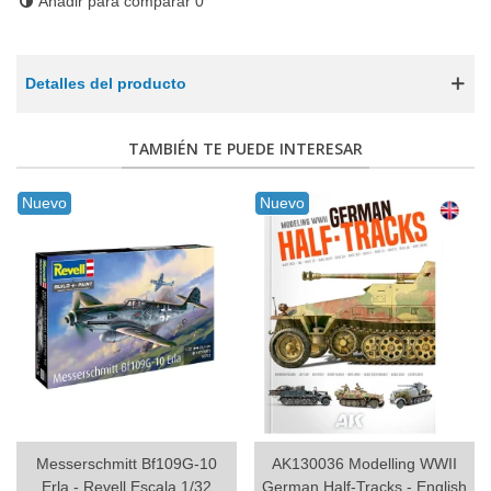
Añadir para comparar
0
Detalles del producto
TAMBIÉN TE PUEDE INTERESAR
Nuevo
Nuevo
Messerschmitt Bf109G-10
AK130036 Modelling WWII
Erla - Revell Escala 1/32
German Half-Tracks - English