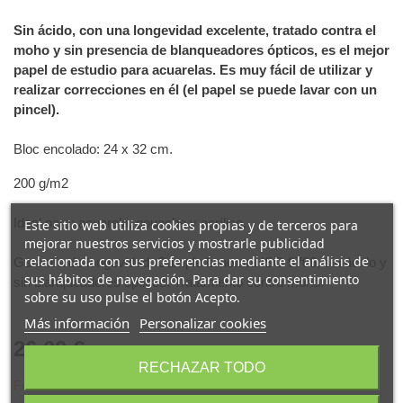
Sin ácido, con una longevidad excelente, tratado contra el
moho y sin presencia de blanqueadores ópticos, es el mejor
papel de estudio para acuarelas. Es muy fácil de utilizar y
realizar correcciones en él (el papel se puede lavar con un
pincel).
Bloc encolado: 24 x 32 cm.
200 g/m2
Ideal para: acuarela, gouache y acrílico.
Este sitio web utiliza cookies propias y de terceros para
mejorar nuestros servicios y mostrarle publicidad
relacionada con sus preferencias mediante el análisis de
Garantía de longevidad. Cumple la norma ISO 9706, sin ácido y
sus hábitos de navegación. Para dar su consentimiento
sin blanqueadores ópticos. Tratamiento contra moho.
sobre su uso pulse el botón Acepto.
Más información
Personalizar cookies
26,00 €
(impuestos inc.)
RECHAZAR TODO
Fuera de stock