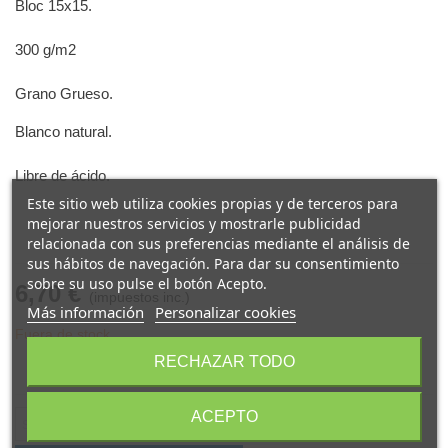
Bloc 15x15.
300 g/m2
Grano Grueso.
Blanco natural.
Libre de ácido.
Este sitio web utiliza cookies propias y de terceros para
mejorar nuestros servicios y mostrarle publicidad
relacionada con sus preferencias mediante el análisis de
sus hábitos de navegación. Para dar su consentimiento
sobre su uso pulse el botón Acepto.
6,70 €
(impuestos inc.)
Más información
Personalizar cookies
Fuera de stock
Compartir
RECHAZAR TODO
Código QR
ACEPTO