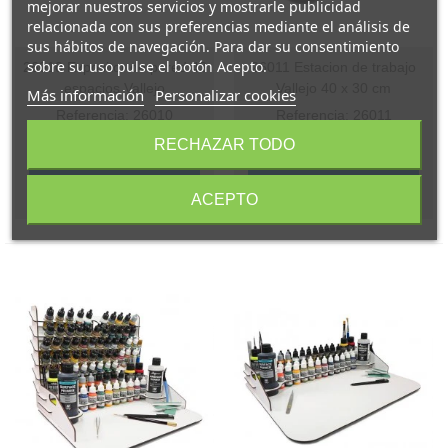
mejorar nuestros servicios y mostrarle publicidad
relacionada con sus preferencias mediante el análisis de
sus hábitos de navegación. Para dar su consentimiento
sobre su uso pulse el botón Acepto.
26010 Expositor de pared 43
26011 Estacion de trabajo
espacios Vallejo
Vallejo 40 x 30 cm
Más información
Personalizar cookies
Referencia: 26010
Referencia: 26011
20,55 €
19,50 €
RECHAZAR TODO
(impuestos inc.)
(impuestos inc.)
Añadir al carrito
Añadir al carrito
ACEPTO