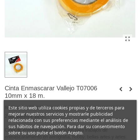
Cinta Enmascarar Vallejo T07006
10mm x 18 m.
Este sitio web utiliza cookies propias y de terceros para
Referencia:
T07006
mejorar nuestros servicios y mostrarle publicidad
2 ud. 10mm x 18 m.
relacionada con sus preferencias mediante el análisis de
sus hábitos de navegación. Para dar su consentimiento
Cinta de enmascarar de precisión para trabajos de
sobre su uso pulse el botón Acepto.
enmascaramiento en aerografía, hobby, bellas artes y artes