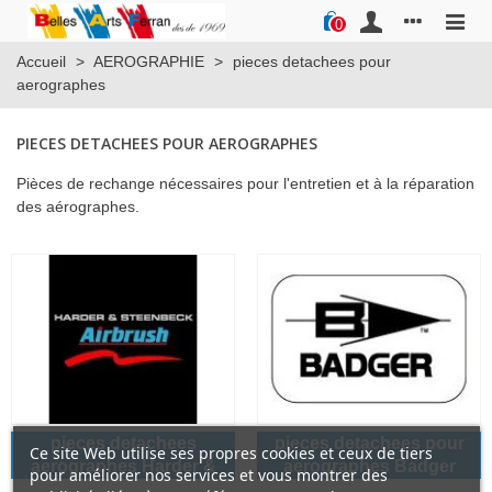
0
Accueil
>
AEROGRAPHIE
>
pieces detachees pour
aerographes
PIECES DETACHEES POUR AEROGRAPHES
Pièces de rechange nécessaires pour l'entretien et à la réparation
des aérographes.
pieces detachees
pieces detachees pour
Ce site Web utilise ses propres cookies et ceux de tiers
aerographes Harder &
aerographes Badger
pour améliorer nos services et vous montrer des
Steenbeck