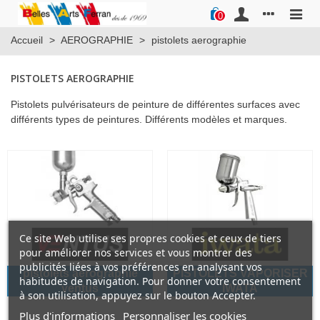
0
Accueil
>
AEROGRAPHIE
>
pistolets aerographie
PISTOLETS AEROGRAPHIE
Pistolets pulvérisateurs de peinture de différentes surfaces avec
différents types de peintures. Différents modèles et marques.
Ce site Web utilise ses propres cookies et ceux de tiers
pour améliorer nos services et vous montrer des
publicités liées à vos préférences en analysant vos
pistolets aerographie
PISTOLETS VAPORISER
habitudes de navigation. Pour donner votre consentement
ventus
IWATA
à son utilisation, appuyez sur le bouton Accepter.
Plus d'informations
Personnaliser les cookies