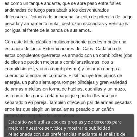
es como un tanque andante, que se abre paso entre futiles
andanadas de fuego para abatir a los desventurados
defensores. Dotados de un arsenal selecto de potencia de fuego
pesada y armamento brutal, destrozan escuadras y vehículos
por igual al frente de la banda de sus amos.
Con este kit de plástico multicomponente puedes montar una
escuadra de cinco Exterminadores del Caos. Cada uno de
estos corpulentos guerreros va armado con un combibólter (dos
de ellos se pueden mejorar a combilanzallamas, dos a
combifusiones, y uno a combiplasma) y un arma cuerpo a
cuerpo para entrar en combate. El kit incluye tres puños de
energía, un puño sierra apra romper blindajes y gran variedad
de armas malditas en forma de hachas, cuchillas y un mazo,
así como dos garras relámpago que pueden llevarse por
separado o en pareja. También ofrece un par de armas pesadas
entre las que elegir: un lanzallamas pesado o un cañón
automático segador de largo alcance.
Este sitio web utiliza cookies propias y de terceros para
Además de su enorme arsenal, este kit enormemente
mejorar nuestros servicios y mostrarle publicidad
relacionada con sus preferencias mediante el análisis de
personalizable ofrece un montón de opciones intercambiables,