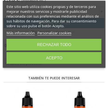
(impuestos inc.)
Este sitio web utiliza cookies propias y de terceros para
mejorar nuestros servicios y mostrarle publicidad
-
+
relacionada con sus preferencias mediante el análisis de
sus hábitos de navegación. Para dar su consentimiento
Añadir al carrito
sobre su uso pulse el botón Acepto.
Compartir
Código QR
Más información
Personalizar cookies
RECHAZAR TODO
Añadir para comparar
0
ACEPTO
Detalles del producto
TAMBIÉN TE PUEDE INTERESAR