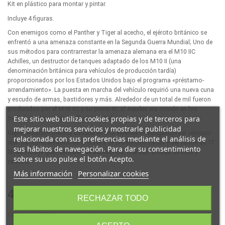
Kit en plástico para montar y pintar.
Incluye 4 figuras.
Con enemigos como el Panther y Tiger al acecho, el ejército británico se
enfrentó a una amenaza constante en la Segunda Guerra Mundial; Uno de
sus métodos para contrarrestar la amenaza alemana era el M10 IIC
Achilles, un destructor de tanques adaptado de los M10 II (una
denominación británica para vehículos de producción tardía)
proporcionados por los Estados Unidos bajo el programa «préstamo-
arrendamiento». La puesta en marcha del vehículo requirió una nueva cuna
y escudo de armas, bastidores y más. Alrededor de un total de mil fueron
producidos por el M10 IIC y su primo IC, El Aquiles era común en los
Este sitio web utiliza cookies propias y de terceros para
frentes en el noroeste de Europa e Italia.
mejorar nuestros servicios y mostrarle publicidad
Representación precisa basada en una extensa investigación del vehículo
relacionada con sus preferencias mediante el análisis de
real. fiel representación de la torreta de producción tardía y del cañon de 17
sus hábitos de navegación. Para dar su consentimiento
libras.Incluye gran cantidad de accesorios, mantas, bolsas de lona y
sobre su uso pulse el botón Acepto.
cascos.
Más información
Personalizar cookies
45,90 €
(impuestos inc.)
RECHAZAR TODO
Últimas unidades en stock