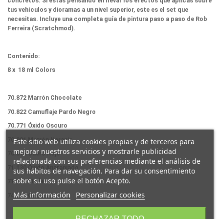
concretos. Si estás pensando en llevar los efectos que aplicas sobre
tus vehículos y dioramas a un nivel superior, este es el set que
necesitas. Incluye una completa guía de pintura paso a paso de Rob
Ferreira (Scratchmod).
Contenido:
8 x 18 ml Colors
70.872 Marrón Chocolate
70.822 Camuflaje Pardo Negro
70.771 Óxido Oscuro
70.981 Marrón Naranja
Este sitio web utiliza cookies propias y de terceros para
mejorar nuestros servicios y mostrarle publicidad
70.818 Cuero Rojo
relacionada con sus preferencias mediante el análisis de
71.130 Óxido Anaranjado
sus hábitos de navegación. Para dar su consentimiento
sobre su uso pulse el botón Acepto.
71.077 Madera
Más información
Personalizar cookies
74.505 Óxido Claro
RECHAZAR TODO