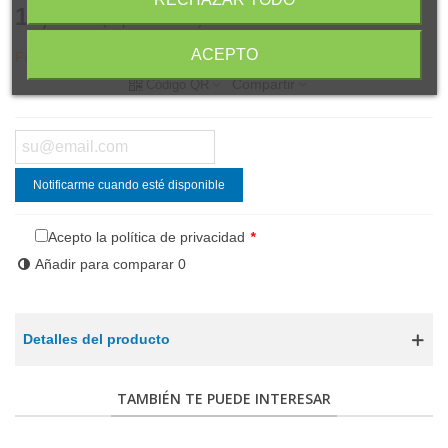
16,85 €
(impuestos inc.)
ACEPTO
Fuera de stock
Compartir
Código QR
Notificarme cuando esté disponible
Acepto la política de privacidad
*
Añadir para comparar
0
Detalles del producto
TAMBIÉN TE PUEDE INTERESAR