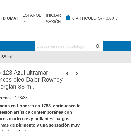
ESPAÑOL
INICIAR
IDIOMA:
0
ARTÍCULO(S)
-
0,00 €
SESIÓN
 38 ml.
) 123 Azul ultramar
ances oleo Daler-Rowney
orgian 38 ml.
erencia:
123/38
ados en Londres en 1783, enriquecen la
resión artística contemporánea con
ores modernos y brillantes, cargas
imas de pigmento y una sensación muy