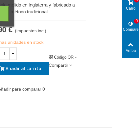
iple molido en Inglaterra y fabricado a
Carro
ir del método tradicional
0
90 €
Compare
(impuestos inc.)
imas unidades en stock
Arriba
+
Código QR
Compartir
Añadir al carrito
Añadir para comparar
0