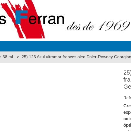
n 38 ml.
>
25) 123 Azul ultramar frances oleo Daler-Rowney Georgian
25
fr
Ge
Ref
Cre
exp
col
ópt