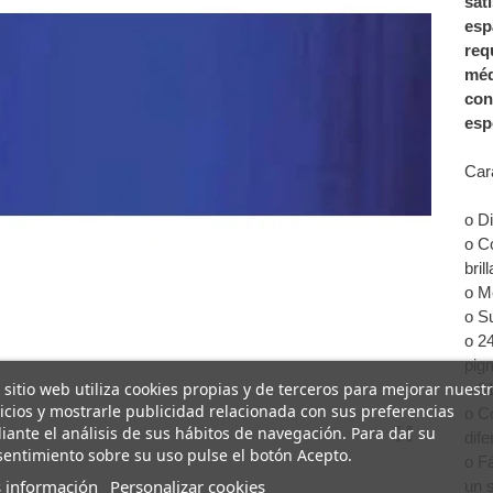
sat
esp
req
méd
con
esp
Car
o D
o C
bril
o M
o S
o 24
pig
 sitio web utiliza cookies propias y de terceros para mejorar nuest
o 3
icios y mostrarle publicidad relacionada con sus preferencias
o C
ante el análisis de sus hábitos de navegación. Para dar su
dif
entimiento sobre su uso pulse el botón Acepto.
o F
 información
Personalizar cookies
un s