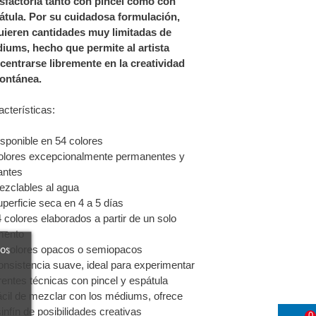
isfactoria tanto con pincel como con
átula. Por su cuidadosa formulación,
uieren cantidades muy limitadas de
iums, hecho que permite al artista
centrarse libremente en la creatividad
ontánea.
acterísticas:
isponible en 54 colores
olores excepcionalmente permanentes y
lantes
ezclables al agua
uperficie seca en 4 a 5 días
 colores elaborados a partir de un solo
mento
ros
1 colores opacos o semi­opacos
onsistencia suave, ideal para experimentar
erentes técnicas con pincel y espátula
ácil de mezclar con los médiums, ofrece
infín de posibilidades creativas
0