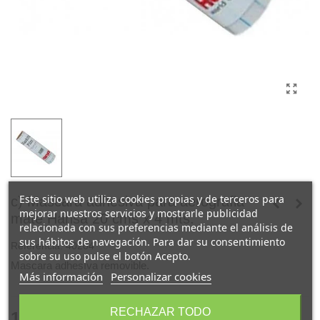
Este sitio web utiliza cookies propias y de terceros para
c) Mascara adhesiva para aerografia
mejorar nuestros servicios y mostrarle publicidad
mate Hansa 20 cms x 4 mts.
relacionada con sus preferencias mediante el análisis de
sus hábitos de navegación. Para dar su consentimiento
Referencia:
40204
sobre su uso pulse el botón Acepto.
Mascara adhesíva removible.
Más información
Personalizar cookies
RECHAZAR TODO
12,31 €