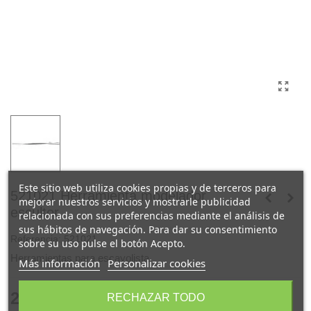
Este sitio web utiliza cookies propias y de terceros para
521021 Herramienta modelador
mejorar nuestros servicios y mostrarle publicidad
escultor
relacionada con sus preferencias mediante el análisis de
sus hábitos de navegación. Para dar su consentimiento
Referencia:
521021
sobre su uso pulse el botón Acepto.
Herramientas para escayolista.
Más información
Personalizar cookies
23,00 €
RECHAZAR TODO
(impuestos inc.)