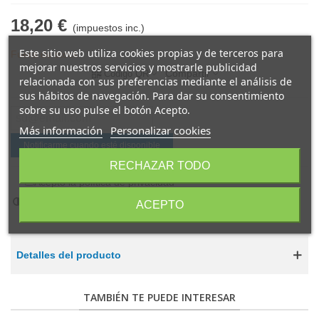
18,20 €
(impuestos inc.)
Este sitio web utiliza cookies propias y de terceros para
Fuera de stock
mejorar nuestros servicios y mostrarle publicidad
Compartir
Código QR
relacionada con sus preferencias mediante el análisis de
sus hábitos de navegación. Para dar su consentimiento
sobre su uso pulse el botón Acepto.
Más información
Personalizar cookies
Notificarme cuando esté disponible
RECHAZAR TODO
Acepto la política de privacidad
*
Añadir para comparar
0
ACEPTO
Detalles del producto
TAMBIÉN TE PUEDE INTERESAR