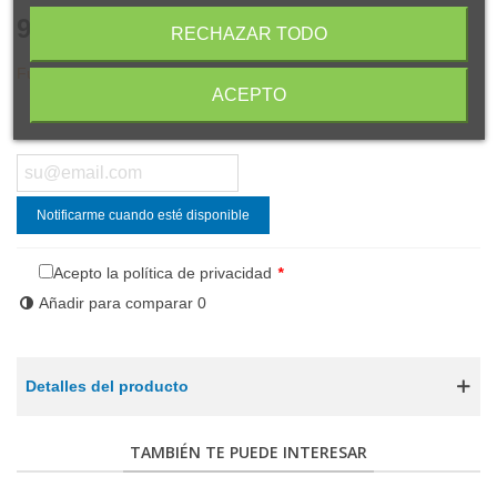
9,00 €
(impuestos inc.)
RECHAZAR TODO
Fuera de stock
ACEPTO
Compartir
Código QR
Notificarme cuando esté disponible
Acepto la política de privacidad
*
Añadir para comparar
0
Detalles del producto
TAMBIÉN TE PUEDE INTERESAR