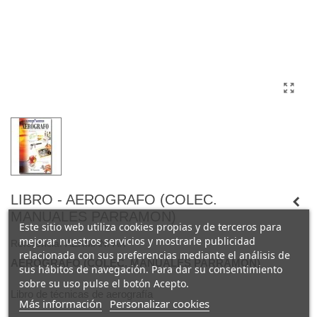
LIBRO - AEROGRAFO (COLEC.
MANUALES PARRAMON)
Este sitio web utiliza cookies propias y de terceros para
mejorar nuestros servicios y mostrarle publicidad
Referencia:
AERMANPAR
relacionada con sus preferencias mediante el análisis de
AERÓGRAFO (COLEC. MANUALES PARRAMÓN)
sus hábitos de navegación. Para dar su consentimiento
sobre su uso pulse el botón Acepto.
Libro de técnicas de aerografía
Más información
Personalizar cookies