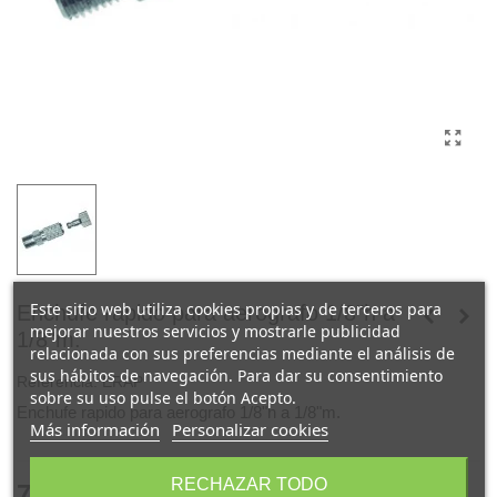
Este sitio web utiliza cookies propias y de terceros para
Enchufe rapido para aerografo 1/8"h a
mejorar nuestros servicios y mostrarle publicidad
1/8"m.
relacionada con sus preferencias mediante el análisis de
sus hábitos de navegación. Para dar su consentimiento
Referencia:
ERAP
sobre su uso pulse el botón Acepto.
Enchufe rapido para aerografo 1/8"h a 1/8"m.
Más información
Personalizar cookies
RECHAZAR TODO
7,50 €