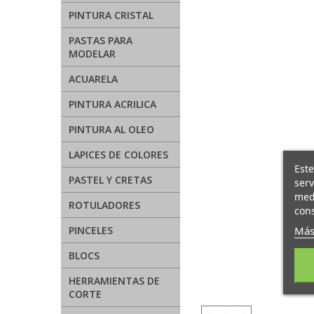
PINTURA CRISTAL
PASTAS PARA
MODELAR
ACUARELA
PINTURA ACRILICA
PINTURA AL OLEO
LAPICES DE COLORES
Este
PASTEL Y CRETAS
serv
medi
ROTULADORES
cons
Más
PINCELES
BLOCS
HERRAMIENTAS DE
CORTE