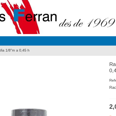
fia 1/8"m a 0,45 h
Ra
0,
Ref
Rac
2,