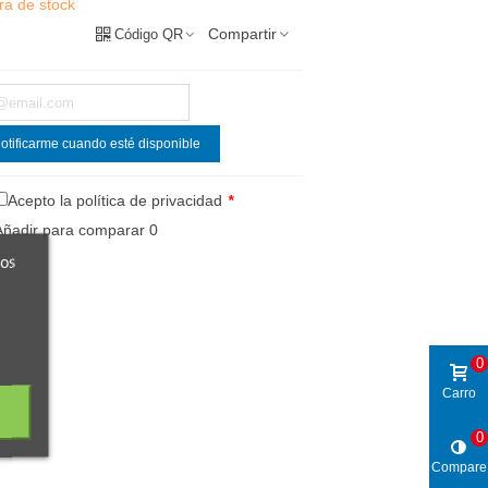
ra de stock
Compartir
Código QR
otificarme cuando esté disponible
Acepto la política de privacidad
*
Añadir para comparar
0
ros
0
Carro
0
Compare