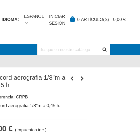
ESPAÑOL
INICIAR
IDIOMA:
0
ARTÍCULO(S)
-
0,00 €
SESIÓN
cord aerografia 1/8"m a
45 h
erencia:
CRPB
ord aerografia 1/8"m a 0,45 h.
00 €
(impuestos inc.)