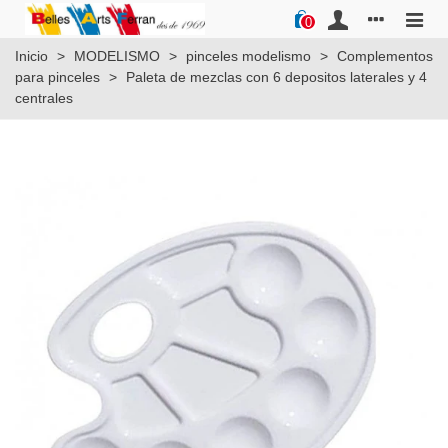
0
Inicio
>
MODELISMO
>
pinceles modelismo
>
Complementos
para pinceles
>
Paleta de mezclas con 6 depositos laterales y 4
centrales