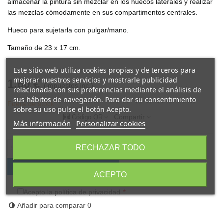
almacenar la pintura sin mezclar en los huecos laterales y realizar
las mezclas cómodamente en sus compartimentos centrales.
Hueco para sujetarla con pulgar/mano.
Tamaño de 23 x 17 cm.
Este sitio web utiliza cookies propias y de terceros para
mejorar nuestros servicios y mostrarle publicidad
1,60 €
(impuestos inc.)
relacionada con sus preferencias mediante el análisis de
sus hábitos de navegación. Para dar su consentimiento
Fuera de stock
sobre su uso pulse el botón Acepto.
Compartir
Código QR
Más información
Personalizar cookies
RECHAZAR TODO
Notificarme cuando esté disponible
ACEPTO
Acepto la política de privacidad
*
Añadir para comparar
0