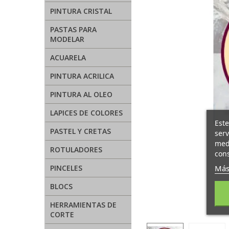
PINTURA CRISTAL
PASTAS PARA
MODELAR
ACUARELA
PINTURA ACRILICA
PINTURA AL OLEO
LAPICES DE COLORES
Este
PASTEL Y CRETAS
serv
medi
ROTULADORES
cons
Más
PINCELES
BLOCS
HERRAMIENTAS DE
CORTE