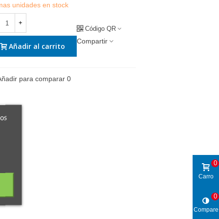
imas unidades en stock
+
Código QR
Compartir
Añadir al carrito
Añadir para comparar
0
ros
0
Carro
0
Compare