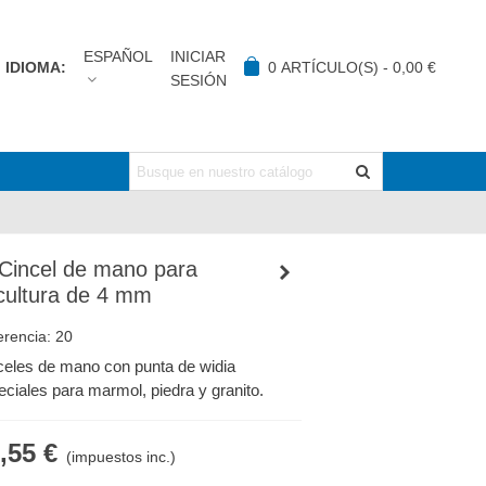
ESPAÑOL
INICIAR
IDIOMA:
0
ARTÍCULO(S)
-
0,00 €
SESIÓN
 Cincel de mano para
cultura de 4 mm
erencia:
20
celes de mano con punta de widia
eciales para marmol, piedra y granito.
,55 €
(impuestos inc.)