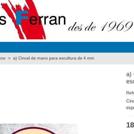
ano
>
a) Cincel de mano para escultura de 4 mm
a)
es
Ref
Cin
esp
18