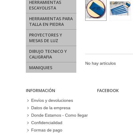
HERRAMIENTAS
ESCAYOLISTA
HERRAMIENTAS PARA
TALLA EN PIEDRA
PROYECTORES Y
MESAS DE LUZ
DIBUJO TECNICO Y
CALIGRAFIA
No hay artículos
MANIQUIES
INFORMACIÓN
FACEBOOK
Envíos y devoluciones
Datos de la empresa
Donde Estamos - Como llegar
Confidencialidad
Formas de pago