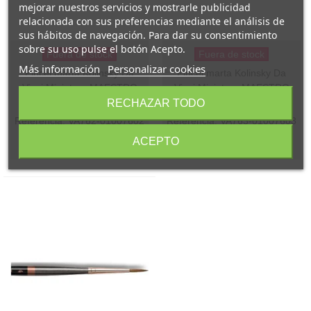
mejorar nuestros servicios y mostrarle publicidad
relacionada con sus preferencias mediante el análisis de
sus hábitos de navegación. Para dar su consentimiento
sobre su uso pulse el botón Acepto.
Fuera de stock
Fuera de stock
Más información
Personalizar cookies
Pincel marta Kolinsky Da
Pincel marta Kolinsky Da
Vinci Miniature MAESTRO
Vinci Miniature MAESTRO
Serie 76 n. 2
Serie 76 n. 3
RECHAZAR TODO
Referencia: VA762-01007602
Referencia: VA763-01007603
15,10 €
17,00 €
ACEPTO
(impuestos inc.)
(impuestos inc.)