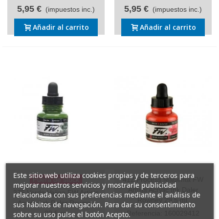
5,95 €
5,95 €
(impuestos inc.)
(impuestos inc.)
Añadir al carrito
Añadir al carrito
Este sitio web utiliza cookies propias y de terceros para
Fuera de stock
412 Process Magenta FW
mejorar nuestros servicios y mostrarle publicidad
Artists Acrylic Ink Daler
375 Verde Vejiga FW Artists
relacionada con sus preferencias mediante el análisis de
Rowney 29,5 ml.
Acrylic Ink Daler Rowney
sus hábitos de navegación. Para dar su consentimiento
29,5 ml
Referencia: 160029412
sobre su uso pulse el botón Acepto.