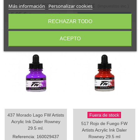
Referencia: 160029375
5,95 €
Más información
Personalizar cookies
(impuestos inc.)
5,95 €
(impuestos inc.)
Añadir al carrito
RECHAZAR TODO
ACEPTO
437 Morado Lago FW Artists
Fuera de stock
Acrylic Ink Daler Rowney
517 Rojo de Fuego FW
29.5 ml.
Artists Acrylic Ink Daler
Referencia: 160029437
Rowney 29.5 ml