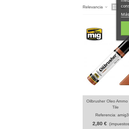
cons
Relevancia
Más
Oilbrusher Oleo Ammo
Vista rápida
Tile
Referencia: amig
2,80 €
(impuestos