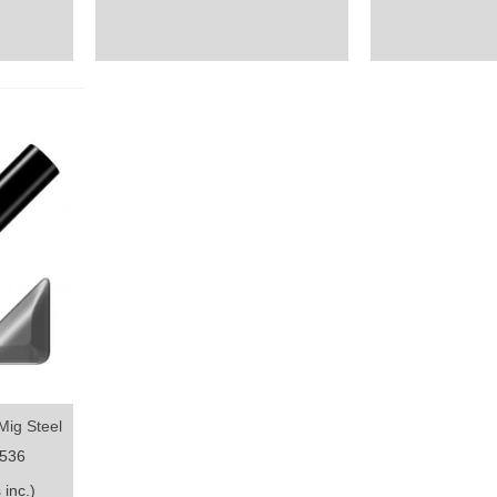
Mig Steel
3536
 inc.)