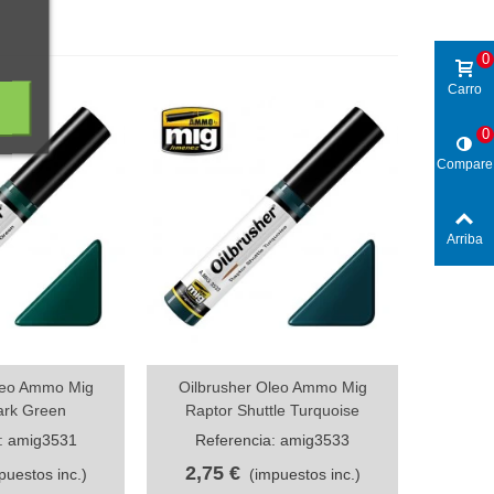
0
Carro
0
Compare
Arriba
leo Ammo Mig
Oilbrusher Oleo Ammo Mig
da
Vista rápida
rk Green
Raptor Shuttle Turquoise
: amig3531
Referencia: amig3533
2,75 €
puestos inc.)
(impuestos inc.)