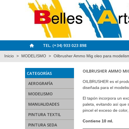
TEL. (+34) 933 023 898
Inicio
>
MODELISMO
>
Oilbrusher Ammo Mig oleo para modelis
OILBRUSHER AMMO MI
CATEGORÍAS
OILBRUSHER es el product
AEROGRAFÍA
diseñada para el modelis
MODELISMO
El tapón incorpora un exc
MANUALIDADES
paleta, evitando así que
pincel el exceso de color
PINTURA TEXTIL
Contiene 10 ml.
PINTURA SEDA