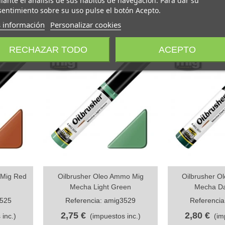
entimiento sobre su uso pulse el botón Acepto.
 información
Personalizar cookies
RECHAZAR TODO
ACEPTO
 Mig Red
Oilbrusher Oleo Ammo Mig
Oilbrusher O
Vista rápida
Vista rápi
Mecha Light Green
Mecha Da
3525
Referencia: amig3529
Referencia
2,75 €
2,80 €
 inc.)
(impuestos inc.)
(im