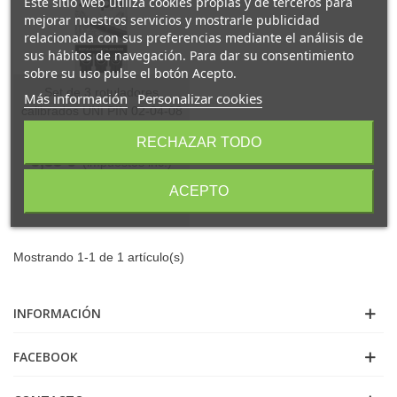
Este sitio web utiliza cookies propias y de terceros para
mejorar nuestros servicios y mostrarle publicidad
relacionada con sus preferencias mediante el análisis de
sus hábitos de navegación. Para dar su consentimiento
sobre su uso pulse el botón Acepto.
Set de 3 rotuladores
Más información
Personalizar cookies
calibrados UNI PIN 02-04-08
Referencia: UNIPIN3CAL
RECHAZAR TODO
5,35 €
(impuestos inc.)
ACEPTO
Añadir al carrito
Mostrando 1-1 de 1 artículo(s)
INFORMACIÓN
FACEBOOK