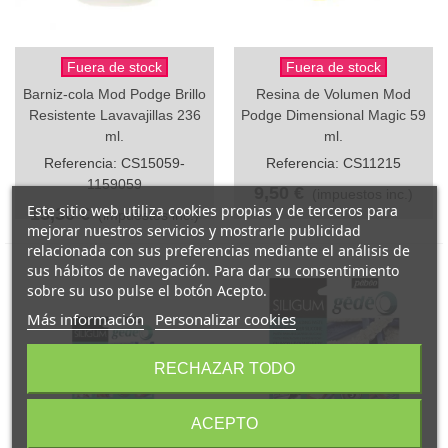
Fuera de stock
Fuera de stock
Barniz-cola Mod Podge Brillo
Resina de Volumen Mod
Resistente Lavavajillas 236
Podge Dimensional Magic 59
ml.
ml.
Referencia: CS15059-
Referencia: CS11215
1159059
9,50 €
(impuestos inc.)
Este sitio web utiliza cookies propias y de terceros para
15,30 €
(impuestos inc.)
mejorar nuestros servicios y mostrarle publicidad
relacionada con sus preferencias mediante el análisis de
sus hábitos de navegación. Para dar su consentimiento
sobre su uso pulse el botón Acepto.
Más información
Personalizar cookies
RECHAZAR TODO
ACEPTO